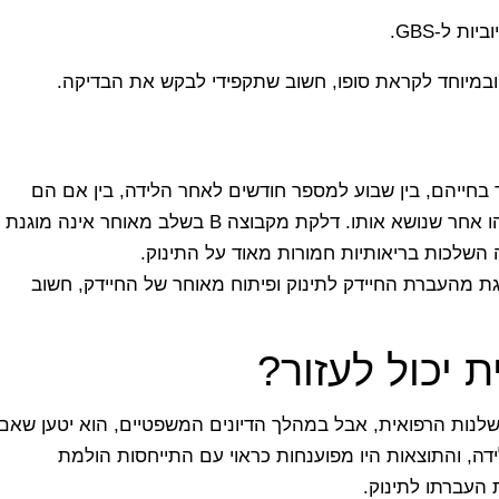
 ל-GBS.
ות עשויים להידבק ב-GBS בשלב מאוחר בחייהם, בין שבוע למספר חודשים לאחר הלידה, בין אם הם
נדבקים כתוצאה ממגע עם אם שנושאת את החיידק או ממישהו אחר שנושא אותו. דלקת מקבוצה B בשלב מאוחר אינה מוגנת
 השלכות בריאותיות חמורות מאוד על התינוק.
יות ואת מודאגת מהעברת החיידק לתינוק ופיתוח מאוחר של החיידק, חשוב
ת יכול לעזור?
רשלנות הרפואית, אבל במהלך הדיונים המשפטיים, הוא יטען שאם
בזמן לפני הלידה, והתוצאות היו מפוענחות כראוי עם התייחסות הולמת
 העברתו לתינוק.