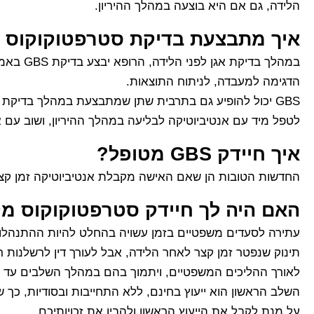
הלידה, גם אם היא בוצעה במהלך ההיריון.
איך מתבצעת בדיקת סטרפטוקוקוס מק
במהלך בד
הדגימה למעבדה, לניתוח התוצאות.
GBS יכול להופיע גם בתרבית שתן שמתבצעת במהלך בדיקת ט
לטפל מיד עם אנטיביוטיקה לבליעה במהלך ההיריון, ושוב עם אנ
איך חיידק GBS מטופל?
החדשות הטובות הן שאם האישה מקבלת אנטיביוטיקה זמן קצר לפני תחילת הלי
האם היה לך חיידק סטרפטוקוקוס מקבוצה B במהלך 
עתירה לסעדים משפטיים בזמן עשויה בהחלט להיות ההתנהלו
תינוק שנפטר זמן קצר לאחר הלידה, אבל לעורך דין לרשלנות רפ
לאורך ההליכים המשפטיים, ויתמוך בהם במהלך השלבים עד ל
השלב הראשון הוא ייעוץ בחינם, ללא התחייבות ובסודיות, כך
על מנת לקבל את הייעוץ הראשון ולהבין את זכויותיכם.