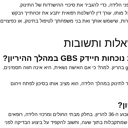
מותו, עורך דין לרשלנות רפואית יתבע את זכויותייך ויבקש
ת, שישמש אותך ואת בני משפחתך לטיפול בתינוק, או כפיצויים
GBS במהלך ההיריון?
כל הנשים ההרות צריכות לעבור באופן שגרתי בדיקת חיידק gbs בהריון. למה? כי אם האישה נשאית, היא אינה חווה תסמינים,
 לתינוק במהלך הלידה, הוא מציב אותו בסיכון לפתח זיהום
בדיקת חיידק gbs בהריון מתבצעת ברוב המקרים בסביבות השבוע ה-36 להריון. בחלק מבתי החולים ומרכזי הלידה, רופאים
 שמתקבלות בתוך שעה, וחשוב להקפיד על ביצוע הבדיקה לפני