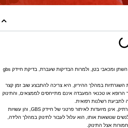
דמייני את התרחיש הבא: במשך ההיריון סבלת מדלקות בדרכי השתן ומכאבי בטן, ולמרות הבדיקות שעברת, בדיקת חיידק gbs
מסדרת הבדיקות השגרתיות במהלך ההיריון, היא צריכה להתבצע שוב זמן קצר
 הרופא או טכנאי המעבדה אינם מתייחסים לממצאים, והתינוק
לה לתביעת
רשלנות רפואית.
בדיקות שגרתיות במהלך ההיריון, שמשמשות לחקר תסמיני הנרתיק, אינן מיועדות לאיתור פרטני של חיידק GBS, והן עשויות
לנשים שנושאות אותו, הוא עלול לעבור לתינוק במהלך הלידה,
חמורות אצל התינוק.