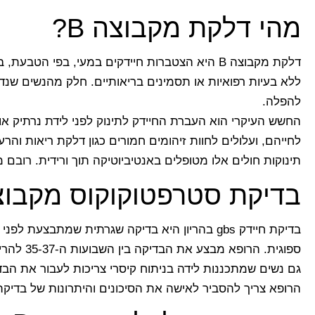
מהי דלקת מקבוצה B?
דלקת מקבוצה B היא הצטברות חיידקים במעי, בפי 
ללא בעיות רפואיות או תסמינים בריאותיים. חלק מהנשים שנד
להפלה.
החשש העיקרי הוא העברת החיידק לתינוק לפני לידת נרתיק או
לחייהם, ועלולים לחוות זיהומים חמורים כגון דלקת ריאות והר
תינוקות חולים אלו מטופלים באנטיביוטיקה תוך ורידית. רובם
בדיקת סטרפטוקוקוס מקבוצה
בדיקת חיידק gbs בהריון היא בדיקה שגרתית שמתב
ספוגית. הרופא מבצע את הבדיקה בין השבועות ה-35-37 להריון, ויש להמליץ עליה לכל אישה הרה.
גם נשים שמתכננות לידה בניתוח קיסרי צריכות לעבור את הבד
הרופא צריך להסביר לאישה את הסיכונים והיתרונות של בדיקת