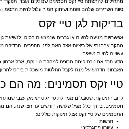
מתחילים להתפתח טיי זקס תסמינים שכוללים אובדן תפקוד חושי
טווח השרירים שלהם פוחת ושיתוק חמור עלול להיות התסמין 
בדיקות לגן טיי זקס
אפשרויות מניעה לנשים או גברים שנמצאים בסיכון לנשיאת גן טי
מחקר אבחנתי של ביציות אצל האם לפני ההפריה. הבדיקה מח
עשויים להיות נשאים.
מדע הרפואה טרם פיתח תרופה למחלת טיי זקס, אבל אבחון ה
האבחוני הדרוש על מנת לקבל החלטות מושכלות ביחס להריון.
טיי זקס תסמינים: מה הם כו
לרוב התינוקות שסובלים ממחלת טיי זקס יש נזק עצבי שמתחיל
תסמינים, בדרך כלל מגיל שלושה חודשים עד חצי שנה, הם מתק
התסמינים של טיי זקס אצל תינוקות כוללים:
חרשות
עיוורון פרוגרסיבי