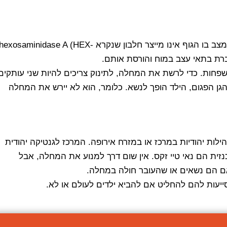
גן פגום בכרומוזום 15 גורם למחלת טיי זקס. הגן הפגום גורם למצב בו הגוף אינו מייצר חלבון שנקרא hexosaminidase A (HEX
חות. כדי לרשת את המחלה, לתינוק צריכים להיות שני עותקים
גן הפגום, הילד הופך לנשא. כלומר, הוא לא יירש את המחלה
לות יהודיות במרכז או במזרח אירופה. המרכז לגנטיקה יהודית
ית הם נאי טיי זקס. אין שום דרך למנוע את המחלה, אבל
 אם הם נשאים או שהעובר חולה במחלה.
ייעות להם להחליט אם להביא ילדים לעולם או לא.