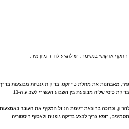
התקף או קושי בנשימה, יש להגיע לחדר מיון מיד.
ן דגימת סיסי שליה (CVS) ובדיקת מי שפיר, מאבחנות את מחלת טיי זקס. בדיקות גנטיות מבוצעות בדרך
כלל כאשר אחד מבני הזוג או שניהם נמצאים כנשאי המחלה. בדיקת סיסי שליה מבוצעת בין השבוע העשירי לשבוע ה-13
ן השבועות ה-15 לשבוע העשרים להריון, וכרוכה בהוצאת דגימת הנוזל המקיף את העובר באמצעות
מינים, רופא צריך לבצע בדיקה גופנית ולאסוף היסטוריה