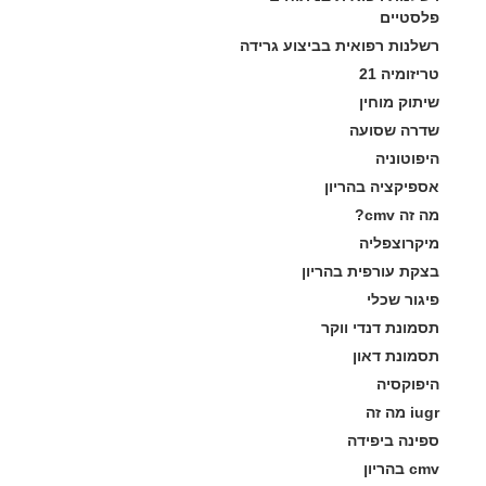
פלסטיים
רשלנות רפואית בביצוע גרידה
טריזומיה 21
שיתוק מוחין
שדרה שסועה
היפוטוניה
אספיקציה בהריון
מה זה cmv?
מיקרוצפליה
בצקת עורפית בהריון
פיגור שכלי
תסמונת דנדי ווקר
תסמונת דאון
היפוקסיה
iugr מה זה
ספינה ביפידה
cmv בהריון