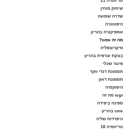
טריזומיה 21
שיתוק מוחין
שדרה שסועה
היפוטוניה
אספיקציה בהריון
מה זה cmv?
מיקרוצפליה
בצקת עורפית בהריון
פיגור שכלי
תסמונת דנדי ווקר
תסמונת דאון
היפוקסיה
iugr מה זה
ספינה ביפידה
cmv בהריון
היפרדות שליה
טריזומיה 18