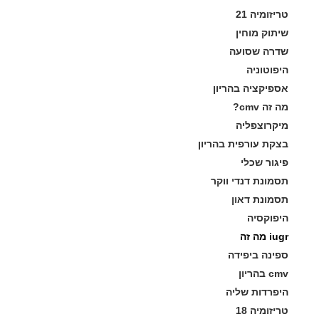
טריזומיה 21
שיתוק מוחין
שדרה שסועה
היפוטוניה
אספיקציה בהריון
מה זה cmv?
מיקרוצפליה
בצקת עורפית בהריון
פיגור שכלי
תסמונת דנדי ווקר
תסמונת דאון
היפוקסיה
iugr מה זה
ספינה ביפידה
cmv בהריון
היפרדות שליה
טריזומיה 18