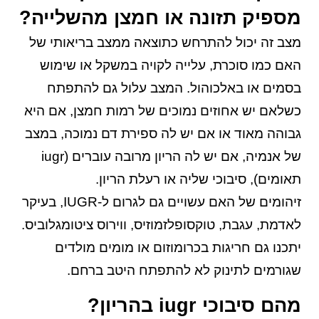
מספיק תזונה או חמצן מהשלייה?
מצב זה יכול להתרחש כתוצאה ממצב בריאותי של
האם כמו סוכרת, עלייה לקויה במשקל או שימוש
בסמים או באלכוהול. המצב עלול גם להתפתח
כשלאם יש אחוזים נמוכים של רמות חמצן, אם היא
גבוהה מאוד או אם יש לה ספירת דם נמוכה, במצב
של אנמיה, אם יש לה הריון מרובה עוברים (iugr
תאומים), סיבוכי שליה או רעלת הריון.
זיהומים של האם עשויים גם לגרום ל-IUGR, בעיקר
לאדמת, עגבת, טוקסופלזמוזיס, ווירוס ציטומגלוביס.
יתכנו גם חריגות בכרומוזום או מומים מולדים
שגורמים לתינוק לא להתפתח היטב ברחם.
מהם סיבוכי iugr בהריון?