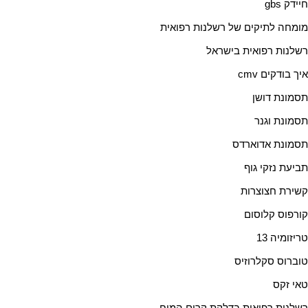
חיידק gbs
מומחה לתיקים של רשלנות רפואית
רשלנות רפואית בישראל
איך בודקים cmv
תסמונת דושן
תסמונת וגנר
תסמונת אדוארדס
תביעת נזקי גוף
קשירת חצוצרות
קורפוס קלוסום
טריזומיה 13
טוברוס סקלרוזיס
טאי זקס
רשלנות רפואית בדלקת קרום המוח