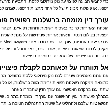
כדי להגיש תביעה לפיצוי על נזק נוירולוגי ללסת, התביעה נדר
רפואי, או פעולות מכוונות של כל אחד מהצוות הרפואי, שגרם לנז
עורך דין מומחה ברשלנות רפואית פו
הוכחת האחריות כרוכה באיסוף רשומות ודוחות רפואיים, הצהרו
רפואית בצילום רנטגן, וראיות אחרות שנדרשות על מנת להוכיח
עם ק
נזקים, לרבות הוצאות רפואיות, אובדן שכר, כאב וסבל וטיפול רפו
בנסיבות הספציפיות של המקרה ובחומרת הפציעות.
אל תוותרו על זכאותכם לקבלת פיצויים
אם אתם מאמינים שנגרם לכם נזק נוירולוגי ללסת כתוצאה מה
כתוצאה ממקרה רשלנות רפואית גרימת מוות ברשלנות, או כל 
שתתייעצו בהקדם האפשרי עם עורך הדין שתבחרו באתר.
במהלך פגישת הייעוץ הראשונה עם עורך דין מומחה בתחום, שיש לו
המשפטיות שלכם ולהחליט על שיטת ההתנהלות הטובה ביותר ל