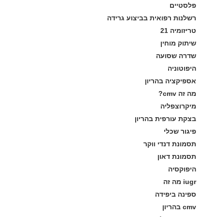
פלסטיים
רשלנות רפואית בביצוע גרידה
טריזומיה 21
שיתוק מוחין
שדרה שסועה
היפוטוניה
אספיקציה בהריון
מה זה cmv?
מיקרוצפליה
בצקת עורפית בהריון
פיגור שכלי
תסמונת דנדי ווקר
תסמונת דאון
היפוקסיה
iugr מה זה
ספינה ביפידה
cmv בהריון