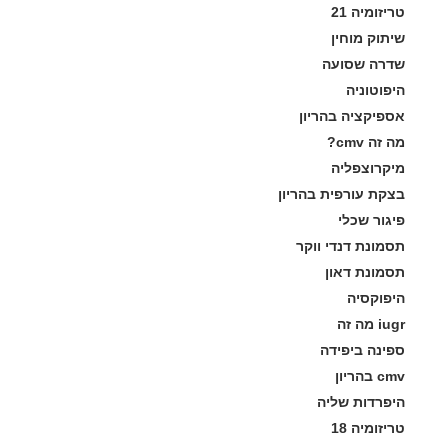
טריזומיה 21
שיתוק מוחין
שדרה שסועה
היפוטוניה
אספיקציה בהריון
מה זה cmv?
מיקרוצפליה
בצקת עורפית בהריון
פיגור שכלי
תסמונת דנדי ווקר
תסמונת דאון
היפוקסיה
iugr מה זה
ספינה ביפידה
cmv בהריון
היפרדות שליה
טריזומיה 18