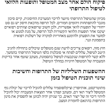
פיקוח הולם אחר מצב המטופל ותופעות הלוואי
לטיפול התרופתי
מכיוון שהטיפול התרופתי מיועד לדיכוי המערכת החיסונית, קיים סיכון
מוגבר להתפתחות זיהומים חמורים. לכל תרופה מדכאת חיסון יש גם סט
ייחודי של תופעות לוואי אפשריות, ולכן חשוב שרופאים וצוותים רפואיים
יעקבו אחר תופעות הלוואי הקשורות לכל תרופה, על מנת למנוע או
למזער את הופעתן ולהימנע מאחריות למקרה של רשלנות רפואית
בתסמונת וגנר.
חוץ מזה, רופאים צריכים לדעת שגם מטופלים שיכולים בתחילה להגיב
היטב לטיפול, עלולים לפתח אי סובלנות כלפי הטיפול התרופתי בהמשך.
ללא קשר לתרופות שנקבעות לטיפול בתסמונת, מעקב שוטף אחר בדיקות
המעבדה של המטופל חיוניות במהלך הטיפול.
ההשפעות השליליות של התרופות וחשיבות
שינוי תוכנית הטיפול בזמן
מתוטרקסט, אזתיופרין וציקלופוסמיד עלולים להוביל לדיכוי של יכולת גוף
המטופל ליצור תאי דם, ומעקב קפדני אחר תוצאות המעבדה יכול להוביל
לזיהוי דיכוי זה של ייצור תאים, כך שניתן יהיה לכוונן או להפסיק את מינון
התרופות בהתאם לחומרת המצב.