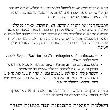
תרופות רבות שמשמשות לטיפול בתסמונת וגנר מחלישות את מערכת
החיסון של המטופל, ולכן חשוב לעקוב אחר מצבו, כי מערכת חיסונית
חלשה אינה מסוגלת להילחם היטב בזיהום.
התביעה תבחן את התנהלות הרופא והצוות הרפואי לאורך כל שלבי
הטיפול, משלב האבחון הראשוני, דרך הרכבת תוכנית הטיפול הראשונה
וקביעת התרופות החלופיות במידת הצורך, כדי לקבוע מקרה של רשלנות
רפואית בתסמונת וגנר. כך, למשל, התביעה תבחן אם נקבעו התרופות
הבאות שיכולות לסייע בתמיכה במערכת החיסון של המטופל במהלך
הטיפול:
Trimethoprim-sulfamethoxazole, כגון Septra, Bactrim, להגנה
מפני דלקת ריאות.
ביספוספונטים, כמו Fosamax, לסיוע במניעת אוסטאופורוזיס או
אובדן עצם, שעלול להיגרם במהלך שימוש בסטרואידים.
חומצה פולית יכולה למנוע פצעים ובעיות אחרות שעלולות להופיע
במצב של רמות נמוכות של חומצה פולית, למשל כתוצאה משימוש
במתוטרקסט במהלך הטיפול.
בחלק מהמקרים, יתכן שיהיה צורך בניתוח, ואם מתרחשת אי ספיקת
כליות, הרופא צריך להמליץ על השתלת כליה.
רשלנות רפואית בתסמונת וגנר בטענת העדר