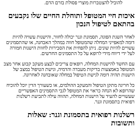
להוביל להצטברות מוצרי פסולת בזרם הדם.
איכות חיי המטופל ותוחלת החיים שלו נקבעים
בהתאם לטיפול הנכון
לאחר השגת הפוגה, תסמונת וגנר יכולה לחזור, והישנות עשויה להיות
דומה למאפייני המחלה שהמטופל חווה במהלך האבחנה, או שהתסמינים
עשויים להיות שונים. ניתן להפחית את הסבירות לחוות הישנות חמורה
לעל ידי דיווח מידי לרופא על כל התסמינים החדשים.
עם החשד להישנות המחלה, רופאים צריכים לבצע מעקב קבוע אחר מצב
המטופל באמצעות בדיקות מעבדה והדמיה, וגישת הטיפול במצב של
הישנות תהיה דומה לגישת הטיפול במחלה שאובחנה לאחרונה.
כל חריגה מתקן הטיפול והמעקב ההולמים, או כשעורך הדין יוכל להוכיח
שהרופא לא הנחה כראוי את המטופל לגבי התסמינים האפשריים
שעשויים להעיד על הישנות המחלה, תהווה עילה לתביעת רשלנות
רפואית בתסמונת וגנר.
רשלנות רפואית בתסמונת וגנר: שאלות
ותשובות