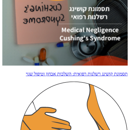
תסמונת קושינג רשלנות רפואית: השלכות אבחון וטיפול שגוי