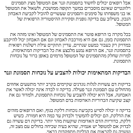
אבל רופאים יכולים לחשוד בתסמונת וגנר אם המטופל מציג תסמינים
רלוונטיים שאינם מוסברים במשך תקופה ממושכת, ולשאול את המטופל
או בני משפחתו על סימנים ותסמינים שעשויים להוביל לקביעת האבחון
הנכון, בשילוב עם בדיקה גופנית וסקירת ההיסטוריה הרפואית של
המטופל.
בכל מקרה בו הרופא פוטר את התסמינים של המטופל ואינו מזהה את
התסמונת בזמן, גם אם היא מורכבת לאבחון וגם אם האבחון יכול להיקבע
במדויק רק כעבור כמעט שנתיים, עדיין תתקיים עילת רשלנות רפואית
בתסמונת וגנר, אם הרופא נמנע מלבצע את כל הבדיקות המתאימות,
למרות שחלק מהתסמינים של המטופל מרמזים באופן ברור על נוכחות
התסמונת.
הבדיקות המתאימות יכולות להצביע על נוכחות תסמונת וגנר
בדיקות דם עשויות לגלות נוגדנים שקיימים בקרב יותר מתשעים אחוזים
מהחולים עם תסמונת וגנר פעילה. בדיקה זו לבדה אינה יכולה לאשר את
האבחנה, אבל היא יכולה להצביע על נוכחות התסמונת, ולמדוד גם את
קצב שקיעת הכדוריות האדומות בדם המטופל.
בדיקה זו יכולה לסייע בקביעת נוכחות דלקת בגוף, ואם הרופאים מזהים
את הדלקת, הם יכולים להמשיך ולבדוק עד כמה היא חמורה. כשיש
דלקת, כדוריות הדם האדומות שוקעות מהר יותר. בדיקת דם עשויה גם
לבדוק אם למטופל יש אנמיה, שהיא בעיה שכיחה בחולים עם מצב זה,
ועשויה גם להראות אם הכליות מתפקדות כראוי.