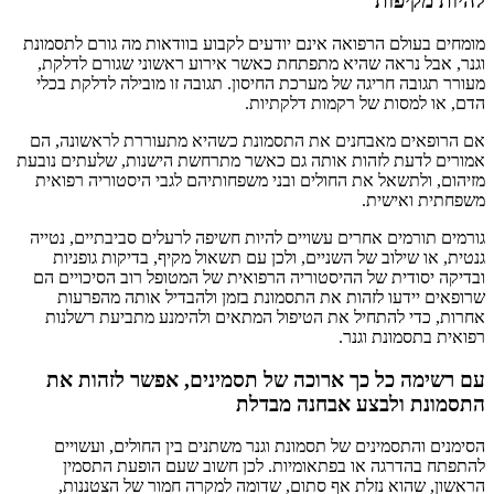
להיות מקיפות
מומחים בעולם הרפואה אינם יודעים לקבוע בוודאות מה גורם לתסמונת
וגנר, אבל נראה שהיא מתפתחת כאשר אירוע ראשוני שגורם לדלקת,
מעורר תגובה חריגה של מערכת החיסון. תגובה זו מובילה לדלקת בכלי
הדם, או למסות של רקמות דלקתיות.
אם הרופאים מאבחנים את התסמונת כשהיא מתעוררת לראשונה, הם
אמורים לדעת לזהות אותה גם כאשר מתרחשת הישנות, שלעתים נובעת
מזיהום, ולתשאל את החולים ובני משפחותיהם לגבי היסטוריה רפואית
משפחתית ואישית.
גורמים תורמים אחרים עשויים להיות חשיפה לרעלים סביבתיים, נטייה
גנטית, או שילוב של השניים, ולכן עם תשאול מקיף, בדיקות גופניות
ובדיקה יסודית של ההיסטוריה הרפואית של המטופל רוב הסיכויים הם
שרופאים יידעו לזהות את התסמונת בזמן ולהבדיל אותה מהפרעות
אחרות, כדי להתחיל את הטיפול המתאים ולהימנע מתביעת רשלנות
רפואית בתסמונת וגנר.
עם רשימה כל כך ארוכה של תסמינים, אפשר לזהות את
התסמונת ולבצע אבחנה מבדלת
הסימנים והתסמינים של תסמונת וגנר משתנים בין החולים, ועשויים
להתפתח בהדרגה או בפתאומיות. לכן חשוב שעם הופעת התסמין
הראשון, שהוא נזלת אף סתום, שדומה למקרה חמור של הצטננות,