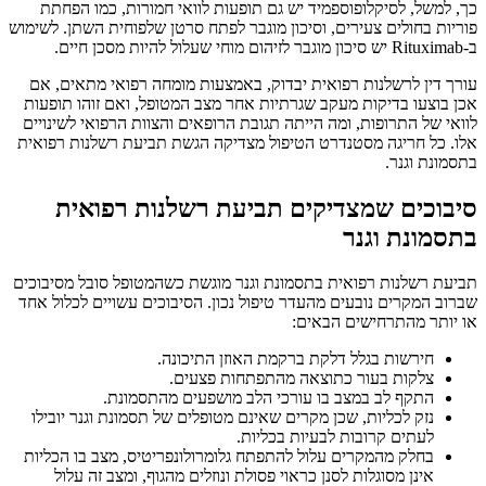
כך, למשל, לסיקלופוספמיד יש גם תופעות לוואי חמורות, כמו הפחתת
פוריות בחולים צעירים, וסיכון מוגבר לפתח סרטן שלפוחית השתן. לשימוש
ב-Rituximab יש סיכון מוגבר לזיהום מוחי שעלול להיות מסכן חיים.
עורך דין לרשלנות רפואית יבדוק, באמצעות מומחה רפואי מתאים, אם
אכן בוצעו בדיקות מעקב שגרתיות אחר מצב המטופל, ואם זוהו תופעות
לוואי של התרופות, ומה הייתה תגובת הרופאים והצוות הרפואי לשינויים
אלו. כל חריגה מסטנדרט הטיפול מצדיקה הגשת תביעת רשלנות רפואית
בתסמונת וגנר.
סיבוכים שמצדיקים תביעת רשלנות רפואית
בתסמונת וגנר
תביעת רשלנות רפואית בתסמונת וגנר מוגשת כשהמטופל סובל מסיבוכים
שברוב המקרים נובעים מהעדר טיפול נכון. הסיבוכים עשויים לכלול אחד
או יותר מהתרחישים הבאים:
חירשות בגלל דלקת ברקמת האוזן התיכונה.
צלקות בעור כתוצאה מהתפתחות פצעים.
התקף לב במצב בו עורכי הלב מושפעים מהתסמונת.
נזק לכליות, שכן מקרים שאינם מטופלים של תסמונת וגנר יובילו
לעתים קרובות לבעיות בכליות.
בחלק מהמקרים עלול להתפתח גלומרולונפריטיס, מצב בו הכליות
אינן מסוגלות לסנן כראוי פסולת ונוזלים מהגוף, ומצב זה עלול