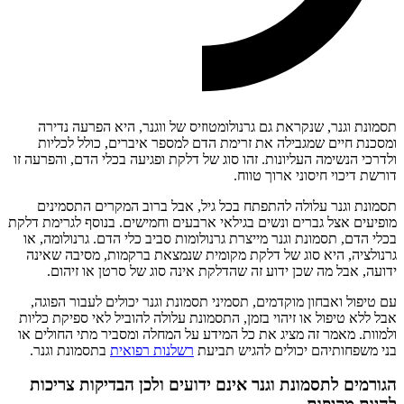
תסמונת וגנר, שנקראת גם גרנולומטוזיס של ווגנר, היא הפרעה נדירה
ומסכנת חיים שמגבילה את זרימת הדם למספר איברים, כולל לכליות
ולדרכי הנשימה העליונות. זהו סוג של דלקת ופגיעה בכלי הדם, והפרעה זו
דורשת דיכוי חיסוני ארוך טווח.
תסמונת וגנר עלולה להתפתח בכל גיל, אבל ברוב המקרים התסמינים
מופיעים אצל גברים ונשים בגילאי ארבעים וחמישים. בנוסף לגרימת דלקת
בכלי הדם, תסמונת וגנר מייצרת גרנולומות סביב כלי הדם. גרנולומה, או
גרנולציה, היא סוג של דלקת מקומית שנמצאת ברקמות, מסיבה שאינה
ידועה, אבל מה שכן ידוע זה שהדלקת אינה סוג של סרטן או זיהום.
עם טיפול ואבחון מוקדמים, תסמיני תסמונת וגנר יכולים לעבור הפוגה,
אבל ללא טיפול או זיהוי בזמן, התסמונת עלולה להוביל לאי ספיקת כליות
ולמוות. מאמר זה מציג את כל המידע על המחלה ומסביר מתי החולים או
בני משפחותיהם יכולים להגיש תביעת
רשלנות רפואית
בתסמונת וגנר.
הגורמים לתסמונת וגנר אינם ידועים ולכן הבדיקות צריכות