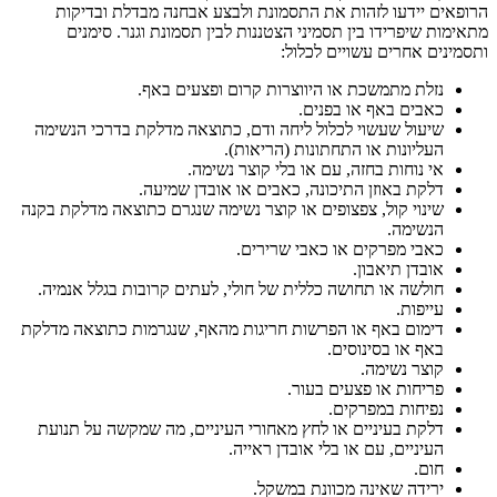
הרופאים יידעו לזהות את התסמונת ולבצע אבחנה מבדלת ובדיקות
מתאימות שיפרידו בין תסמיני הצטננות לבין תסמונת וגנר. סימנים
ותסמינים אחרים עשויים לכלול:
נזלת מתמשכת או היווצרות קרום ופצעים באף.
כאבים באף או בפנים.
שיעול שעשוי לכלול ליחה ודם, כתוצאה מדלקת בדרכי הנשימה
העליונות או התחתונות (הריאות).
אי נוחות בחזה, עם או בלי קוצר נשימה.
דלקת באוזן התיכונה, כאבים או אובדן שמיעה.
שינוי קול, צפצופים או קוצר נשימה שנגרם כתוצאה מדלקת בקנה
הנשימה.
כאבי מפרקים או כאבי שרירים.
אובדן תיאבון.
חולשה או תחושה כללית של חולי, לעתים קרובות בגלל אנמיה.
עייפות.
דימום באף או הפרשות חריגות מהאף, שנגרמות כתוצאה מדלקת
באף או בסינוסים.
קוצר נשימה.
פריחות או פצעים בעור.
נפיחות במפרקים.
דלקת בעיניים או לחץ מאחורי העיניים, מה שמקשה על תנועת
העיניים, עם או בלי אובדן ראייה.
חום.
ירידה שאינה מכוונת במשקל.