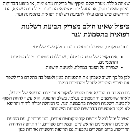
שאינה כוללת מערך שלם ומקיף של בדיקות מתאימות, או ביצוע הבדיקות
באופן שאינו תקין, או התעלמות מממצאי הבדיקות מכל סיבה שהיא, הם
תרחישים שיש בהם עילה לתביעת רשלנות רפואית בתסמונת וגנר.
טיפול שאינו הולם מצדיק תביעת רשלנות
רפואית בתסמונת וגנר
ברוב המקרים, הטיפול בתסמונת וגנר נחלק לשני שלבים:
אינדוקציה של הפוגה במחלה, שכוללת היפטרות מכל הסימנים
והתסמינים.
שמירה על הפוגה במחלה, למניעת הישנות.
לכן כל כך חשוב לאבחן את התסמונת בזמן ולטפל בה בהקדם כדי לשפר
את סיכויי המטופל לסבול מהחמרת המצב.
גם במקרה בו הרופא אינו מקפיד לעקוב אחר מצבו הרפואי של מטופל,
לאחר שהסימנים והתסמינים נעלמו, בשלב ההפוגה, הוא עשוי להיות חשוף
לתביעת רשלנות רפואית בתסמונת וגנר, כי המחלה יכולה לחזור והרופא
לא נקט באמצעים הדרושים למניעת הישנותה.
הטיפול יכול לכלול מרשם קורטיקוסטרואידים, כגון פרדניזון, עם הופעת
הסימנים והתסמינים הראשוניים, ובמקרים ספורים, זו התרופה היחידה
הדרושה. ברוב המקרים נקבעות גם תרופות חיסוניות אחרות כגון