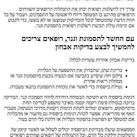
עורך דין לרשלנות רפואית יבחן את התנהלות הרופאים והצוותים
הרפואיים מהרגע בו המטופל דיווח לראשונה על התסמינים, ויעבור על כל
חוות הדעת שהמטופל קיבל והבדיקות שבוצעו או לא בוצעו, כדי לקבוע
אם קיימת עילת תביעת רשלנות רפואית בתסמונת וגנר.
עם החשד לתסמונת וגנר, רופאים צריכים
להמשיך לבצע בדיקות אבחון
בדיקות אבחון אחרות עשויות לכלול:
בדיקת שתן, שתבדוק את ההשפעה על הכליות.
צילום חזה שיסייע בקביעה אם הבעיה נובעת מתסמונת וגנר או
ממחלת ריאות אחרת.
נטילת ביופסיה כדי לאשר את נוכחות התסמונת בתנאי מעבדה.
דגימת ביופסיה היא השיטה הבטוחה היחידה לזיהוי תסמונת וגנר. הבדיקה
כרוכה בנטילת פיסת רקמה קטנה מאיבר מושפע לבדיקה תחת
מיקרוסקופ, ורופאים יכולים לקחת דגימות רקמות מדרכי הנשימה, מעברי
האף או מהריאות. אפשר לקחת דגימות ביופסיה גם מהעור או מהכליות
אם למטופל יש הפרעות בתפקוד הכליות או דלקת כלי הדם בעור.
הממצאים שיעלו מבדיקת הביופסיה יכולים לשלול או לאשר קיומן של
גרנולומות ודלקת כלי הדם, וכל התנהלות של רופאים וצוותים רפואיים