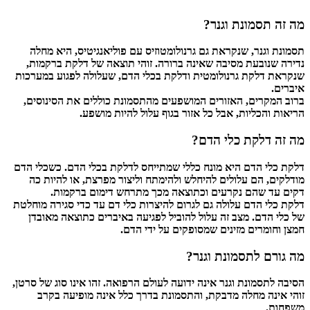
מה זה תסמונת וגנר?
תסמונת וגנר, שנקראת גם גרנולומטוזיס עם פוליאנגיטיס, היא מחלה
נדירה שנובעת מסיבה שאינה ברורה. זוהי תוצאה של דלקת ברקמות,
שנקראת דלקת גרנולומטית ודלקת בכלי הדם, שעלולה לפגוע במערכות
איברים.
ברוב המקרים, האזורים המושפעים מהתסמונת כוללים את הסינוסים,
הריאות והכליות, אבל כל אזור בגוף עלול להיות מושפע.
מה זה דלקת כלי הדם?
דלקת כלי הדם היא מונח כללי שמתייחס לדלקת בכלי הדם. כשכלי הדם
מודלקים, הם עלולים להיחלש ולהימתח וליצור מפרצת, או להיות כה
דקים עד שהם נקרעים וכתוצאה מכך מתרחש דימום ברקמות.
דלקת כלי הדם עלולה גם לגרום להיצרות כלי דם עד כדי סגירה מוחלטת
של כלי הדם. מצב זה עלול להוביל לפגיעה באיברים כתוצאה מאובדן
חמצן וחומרים מזינים שמסופקים על ידי הדם.
מה גורם לתסמונת וגנר?
הסיבה לתסמונת וגנר אינה ידועה לעולם הרפואה. זהו אינו סוג של סרטן,
זוהי אינה מחלה מדבקת, והתסמונת בדרך כלל אינה מופיעה בקרב
משפחות.