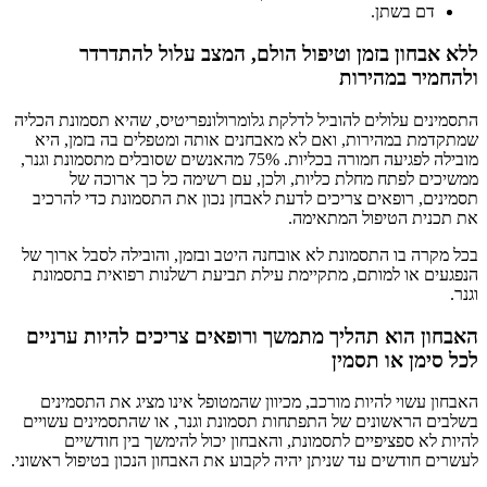
דם בשתן.
ללא אבחון בזמן וטיפול הולם, המצב עלול להתדרדר
ולהחמיר במהירות
התסמינים עלולים להוביל לדלקת גלומרולונפריטיס, שהיא תסמונת הכליה
שמתקדמת במהירות, ואם לא מאבחנים אותה ומטפלים בה בזמן, היא
מובילה לפגיעה חמורה בכליות. 75% מהאנשים שסובלים מתסמונת וגנר,
ממשיכים לפתח מחלת כליות, ולכן, עם רשימה כל כך ארוכה של
תסמינים, רופאים צריכים לדעת לאבחן נכון את התסמונת כדי להרכיב
את תכנית הטיפול המתאימה.
בכל מקרה בו התסמונת לא אובחנה היטב ובזמן, והובילה לסבל ארוך של
הנפגעים או למותם, מתקיימת עילת תביעת רשלנות רפואית בתסמונת
וגנר.
האבחון הוא תהליך מתמשך ורופאים צריכים להיות ערניים
לכל סימן או תסמין
האבחון עשוי להיות מורכב, מכיוון שהמטופל אינו מציג את התסמינים
בשלבים הראשונים של התפתחות תסמונת וגנר, או שהתסמינים עשויים
להיות לא ספציפיים לתסמונת, והאבחון יכול להימשך בין חודשיים
לעשרים חודשים עד שניתן יהיה לקבוע את האבחון הנכון בטיפול ראשוני.