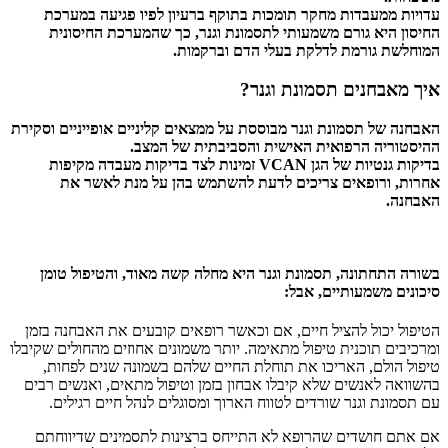
עדויות ממעבדות מחקר תומכות בתוקף ברעיון לפיו פגיעה במערכת
החיסון היא גורם משמעותי לתסמונת וגנר, כך שהמערכת החיסונית
המוחלשת גורמת לדלקת בעלי הדם וברקמות.
איך מאבחנים תסמונת וגנר?
האבחנה של תסמונת וגנר מבוססת על ממצאים קליניים אופייניים וסקירת
ההיסטוריה הרפואית האישית והסביבתית של המצב.
בדיקות גנטיות של הגן VCAN זמינות לצד בדיקות מעבדה מקיפות
אחרות, ורופאים צריכים לדעת להשתמש בהן על מנת לאשר את
האבחנה.
בשורה התחתונה, תסמונת וגנר היא מחלה קשה מאוד, והטיפול טומן
סיכונים משמעותיים, אבל:
הטיפול יכול להציל חיים, אם וכאשר רופאים קובעים את האבחנה בזמן
ומרכיבים תוכנית טיפול מתאימה. יותר משמונים אחוזים מהחולים שקיבלו
טיפול הולם, האריכו את תוחלת החיים שלהם בשמונה שנים לפחות,
בהשוואה לאנשים שלא קיבלו אבחון בזמן וטיפול מתאים, ואנשים רבים
עם תסמונת וגנר שורדים לטווח הארוך ומסוגלים לנהל חיים רגילים.
אם אתם חושדים שהרופא לא התייחס ברצינות לתסמינים שדיווחתם