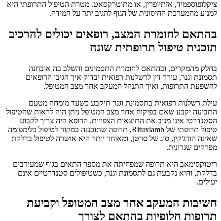
ציקלופוספמיד, אזתיופרין, או מתוטרקסאט. מטרת הטיפול התרופתי היא
למנוע מהמערכת החיסונית של הגוף להגיב יתר על המידה.
בהתאם לחומרת המצב, רופאים יכולים להרכיב
תוכנית טיפול תרופתית שונה
בחלק מהמקרים, ובהתאם לחומרת התסמינים והשלב בה אובחנה
תסמונת וגנר, עורך דין לרשלנות רפואית יבדוק איך הגיבו הרופאים
להשפעת התרופות, ואיך התנהל המעקב אחר מצב המטופל.
עילת רשלנות רפואית בתסמונת וגנר תיקבע כשעד מומחה מטעם
התביעה יקבע שאם בפיקוח אחר מצב המטופל ניתן היה לראות שהטיפול
הסטנדרטי אינו מניב את התוצאות הצפויות, הרופא היה צריך לקבוע
טיפול תרופתי של Rituxiamb, תרופה שתוכננה במקור לטיפול בלימפומה
שאינה הודג'קין, סוג של סרטן, ומאוחר יותר היא אושרה לטיפול בדלקת
מפרקים שגרונית.
ריטוקסימאב היא תרופה שמפחיתה את מספר התאים בגוף שמעורבים
בדלקת, והיא נקבעת גם לתסמונת וגנר, כשטיפולים סטנדרטיים אינם
יעילים.
חשיבות המעקב אחר מצב המטופל וקביעת
תרופות חלופיות בהתאם לצורך