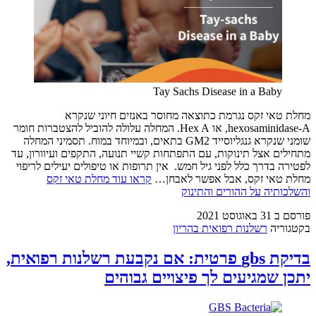
Tay Sachs Disease in a Baby
מחלת טאי זקס נגרמת כתוצאה מחוסר באנזים חיוני שנקרא
hexosaminidase-A, או Hex A. המחלה עלולה להוביל להצטברות חומר
שומני שנקרא גנגליוסייד GM2 בתאים, ובמיוחד במוח. תסמיני המחלה
מתחילים אצל תינוקות, עם התפתחות קשיי תנועה, התקפים ועיוורון, עד
לפטירה בדרך כלל לפני גיל חמש. אין תרופות או טיפולים יעילים לריפוי
מחלת טאי זקס, אבל אפשר לאבחן…
קראו עוד
מחלת טאי זקס
והשלכותיה על ההורים והתינוק
פורסם ב
31 באוגוסט 2021
בקטגוריה
רשלנות רפואית בהריון
בדיקת gbs פרטית: אם נקבעת רשלנות רפואית,
יתכן שמגיעים לך פיצויים גבוהים