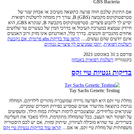
GBS Bacteria
אם התינוק שלכם חווה פגיעה כתוצאה מעיכוב או אבחון שגוי של
סטרפטוקוקוס מקבוצה B (GBS), עורך דין מומחה לרשלנות רפואית
יסייע לך לתבוע פיצויים. סטרפטוקוקוס מקבוצה B, שנקרא GBS, הוא
חיידק שנמצא במערכת העיכול או בדרכי המין של כעשרים עד שלושים
אחוזים מהגברים והנשים. בדרך כלל, האורגניזם אינו מזיק ורוב האנשים
אינם יודעים שהם נעשים,…
קראו עוד
בדיקת gbs פרטית: אם נקבעת
רשלנות רפואית, יתכן שמגיעים לך פיצויים גבוהים
פורסם ב
31 באוגוסט 2021
בקטגוריה
רשלנות רפואית באבחון
בדיקות גנטיות טיי זקס
Tay Sachs Genetic Testing
מחלת טיי זקס היא הפרעה נדירה שמועברת מהורים לילדיהם. המחלה
נגרמת כתוצאה מהיעדר אנזים שמסייע בפירוק חומרים שומניים,
שנקראים גנליוזידים, שמצטברים לרמות רעילות במוח הילד, ומשפיעים
על תפקוד תאי העצב. ככל שהמחלה מתקדמת, הילד מאבד את השליטה
בשרירים, עד שהיא מובילה לעיוורון, שיתוק ומוות. אם יש לכם היסטוריה
משפחתית של מחלת טיי זקס, או אם…
קראו עוד
בדיקות גנטיות טיי זקס