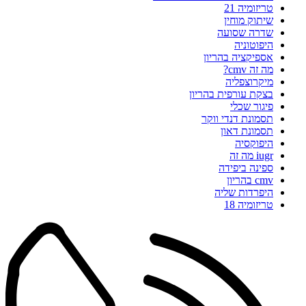
טריזומיה 21
שיתוק מוחין
שדרה שסועה
היפוטוניה
אספיקציה בהריון
מה זה cmv?
מיקרוצפליה
בצקת עורפית בהריון
פיגור שכלי
תסמונת דנדי ווקר
תסמונת דאון
היפוקסיה
iugr מה זה
ספינה ביפידה
cmv בהריון
היפרדות שליה
טריזומיה 18