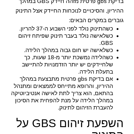
בדיקת gbs פרטית מזהה חיידק GBS במהלך
ההיריון, והסיכויים לנוכחות החיידק אצל התינוק
גוברים במקרים הבאים:
כשהתינוק נולד לפני השבוע ה-37 להריון.
כשלאישה נולד בעבר תינוק שפיתח זיהום
GBS.
כשלאישה יש חום גבוה במהלך הלידה.
כשהלידה נמשכת יותר מ-18 שעות, כך
שלחיידקים יש יותר הזדמנויות להתיישב
בתעלת הלידה.
אם בדיקת gbs פרטית מתבצעת במהלך
ההיריון, והרופא מתייחס לממצאים ומתנהל
בהתאם, הוא צריך לתת לאישה אנטיביוטיקה
במהלך הלידה על מנת להפחית את הסיכון
להעברת הזיהום לתינוק.
השפעת זיהום GBS על