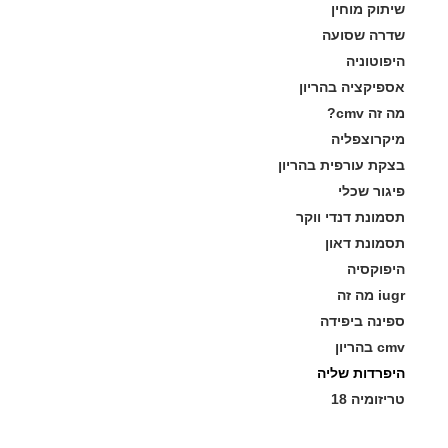
שיתוק מוחין
שדרה שסועה
היפוטוניה
אספיקציה בהריון
מה זה cmv?
מיקרוצפליה
בצקת עורפית בהריון
פיגור שכלי
תסמונת דנדי ווקר
תסמונת דאון
היפוקסיה
iugr מה זה
ספינה ביפידה
cmv בהריון
היפרדות שליה
טריזומיה 18