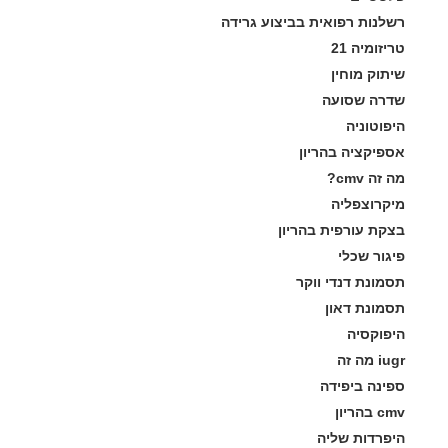
רשלנות רפואית בביצוע גרידה
טריזומיה 21
שיתוק מוחין
שדרה שסועה
היפוטוניה
אספיקציה בהריון
מה זה cmv?
מיקרוצפליה
בצקת עורפית בהריון
פיגור שכלי
תסמונת דנדי ווקר
תסמונת דאון
היפוקסיה
iugr מה זה
ספינה ביפידה
cmv בהריון
היפרדות שליה